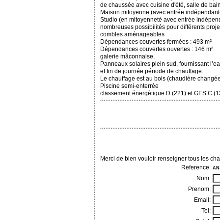
de chaussée avec cuisine d'été, salle de bains
Maison mitoyenne (avec entrée indépendante)
Studio (en mitoyenneté avec entrée indépend
nombreuses possibilités pour différents proje
combles aménageables
Dépendances couvertes fermées : 493 m²
Dépendances couvertes ouvertes : 146 m²
galerie mâconnaise,
Panneaux solaires plein sud, fournissant l’e
et fin de journée période de chauffage.
Le chauffage est au bois (chaudière changée
Piscine semi-enterrée
classement énergétique D (221) et GES C (1
Merci de bien vouloir renseigner tous les ch
Reference:
AN
Nom:
Prenom:
Email:
Tel: